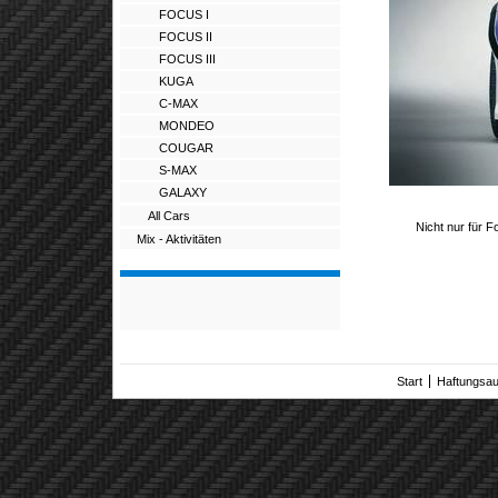
FOCUS I
FOCUS II
FOCUS III
KUGA
C-MAX
MONDEO
COUGAR
S-MAX
GALAXY
All Cars
Nicht nur für Fo
Mix - Aktivitäten
Start
Haftungsa