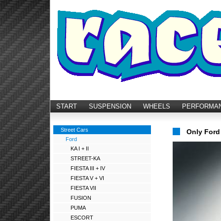
START
SUSPENSION
WHEELS
PERFORMA
Street Cars
Only Ford
Ford
KA I + II
STREET-KA
FIESTA III + IV
FIESTA V + VI
FIESTA VII
FUSION
PUMA
ESCORT