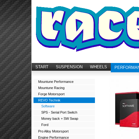
START
SUSPENSION
WHEELS
PERFORMA
Mountune Performance
Mountune Racing
Forge Motorsport
REVO Technik
Software
SPS - Serial Port Switch
Money back + SW Swap
Ford
Pro Alloy Motorsport
Engine Performance