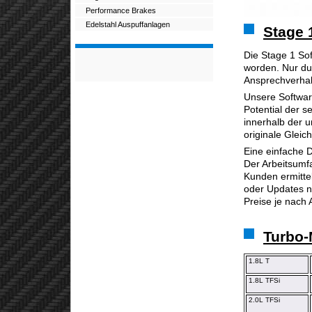
Performance Brakes
Edelstahl Auspuffanlagen
Stage 
Die Stage 1 So
worden. Nur du
Ansprechverhalt
Unsere Softwar
Potential der 
innerhalb der u
originale Gleich
Eine einfache D
Der Arbeitsumf
Kunden ermittel
oder Updates n
Preise je nach 
Turbo-
1.8L T
1.8L TFSi
2.0L TFSi