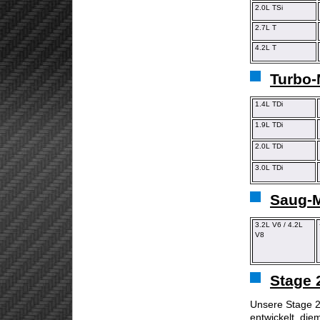
2.0L TSi
2.7L T
4.2L T
Turbo-
1.4L TDi
1.9L TDi
2.0L TDi
3.0L TDi
Saug-M
3.2L V6 / 4.2L
V8
Stage 
Unsere Stage 2
entwickelt, die