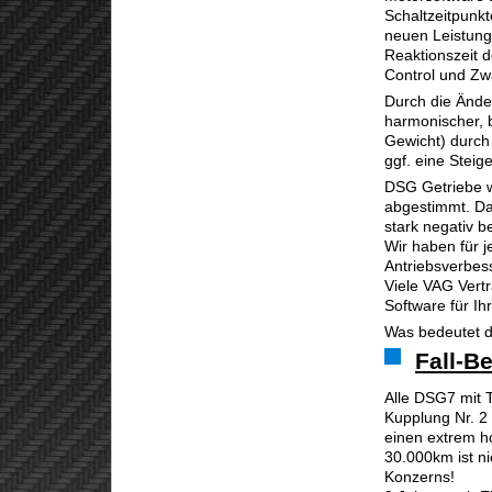
Schaltzeitpunk
neuen Leistung
Reaktionszeit 
Control und Zwa
Durch die Ände
harmonischer, b
Gewicht) durch
ggf. eine Steig
DSG Getriebe 
abgestimmt. Da
stark negativ be
Wir haben für 
Antriebsverbes
Viele VAG Vert
Software für I
Was bedeutet 
Fall-Be
Alle DSG7 mit 
Kupplung Nr. 2 
einen extrem h
30.000km ist n
Konzerns!