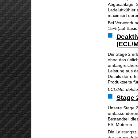
Abgasanlage, S
Ladeluftkühler 
maximiert deren
Bei Verwendung
15% (auf Basis 
Deakti
(ECL/M
Die Stage 2 erl
ohne das üblich
umfangreichere
Leistung aus d
Details der erf
Produktseite fü
ECL/MIL delete 
Stage 
Unsere Stage 2
umfassenderen 
Bestandteil di
FSI Motoren.
Die Leistungsz
der verwendete