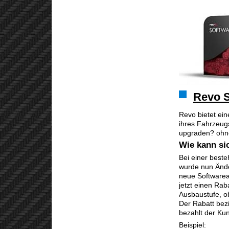
Revo S
Revo bietet ei
ihres Fahrzeugs
upgraden? ohne
Wie kann si
Bei einer best
wurde nun Ände
neue Softwarea
jetzt einen Rab
Ausbaustufe, ob
Der Rabatt bez
bezahlt der Ku
Beispiel: