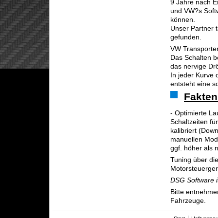
9 Jahre nach E
und VW?s Softw
können.
Unser Partner 
gefunden.
VW Transporter
Das Schalten b
das nervige D
In jeder Kurve 
entsteht eine 
Fakten
- Optimierte L
Schaltzeiten f
kalibriert (Dow
manuellen Mod
ggf. höher als 
Tuning über die
Motorsteuerger
DSG Software is
Bitte entnehme
Fahrzeuge.