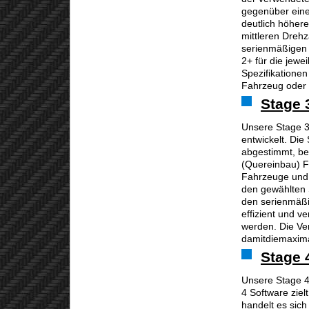
gegenüber eine
deutlich höher
mittleren Drehz
serienmäßigen P
2+ für die jew
Spezifikationen
Fahrzeug oder 
Stage 
Unsere Stage 3
entwickelt. Die
abgestimmt, be
(Quereinbau) F
Fahrzeuge und
den gewählten 
den serienmäßi
effizient und v
werden. Die Ve
damitdiemaxima
Stage 
Unsere Stage 4
4 Software ziel
handelt es sic